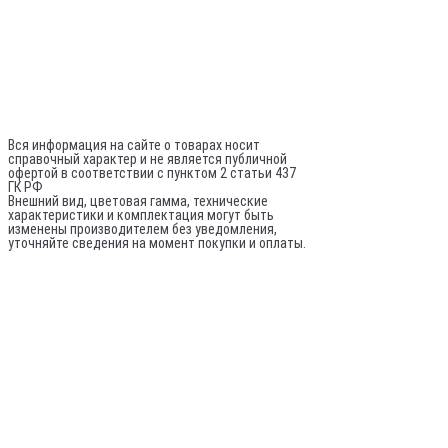
Director@sptrade.tv
Каталог
ИП Шурыгин А. А.
ИНН: 780524481380
ОГРНИП: 317784700248796
Не является публичной офертой
Вся информация на сайте о товарах носит
справочный характер и не является публичной
офертой в соответствии с пунктом 2 статьи 437
ГК РФ
Внешний вид, цветовая гамма, технические
характеристики и комплектация могут быть
изменены производителем без уведомления,
уточняйте сведения на момент покупки и оплаты.
По вопросам оптовых поставок:
© 2020-
2026
Все права защищены