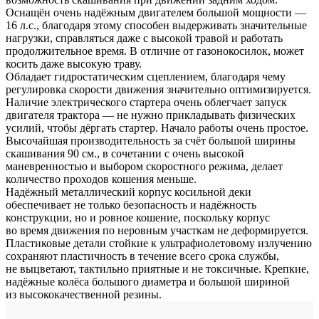
Оснащён очень надёжным двигателем большой мощности —
16 л.с., благодаря этому способен выдерживать значительные
нагрузки, справляться даже с высокой травой и работать
продолжительное время. В отличие от газонокосилок, может
косить даже высокую траву.
Обладает гидростатическим сцеплением, благодаря чему
регулировка скорости движения значительно оптимизируется.
Наличие электрического стартера очень облегчает запуск
двигателя трактора — не нужно прикладывать физических
усилий, чтобы дёргать стартер. Начало работы очень простое.
Высочайшая производительность за счёт большой ширины
скашивания 90 см., в сочетании с очень высокой
маневренностью и выбором скоростного режима, делает
количество проходов кошения меньше.
Надёжный металлический корпус косильной деки
обеспечивает не только безопасность и надёжность
конструкции, но и ровное кошение, поскольку корпус
во время движения по неровным участкам не деформируется.
Пластиковые детали стойкие к ультрафиолетовому излучению
сохраняют пластичность в течение всего срока службы,
не выцветают, тактильно приятные и не токсичные. Крепкие,
надёжные колёса большого диаметра и большой шириной
из высококачественной резины.