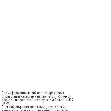
Гарантия
Стать дилером
Контакты
Сервис
Оплата и доставка
Политика конфиденциальности
Разработка сайта - Белов
+7 (981) 742-71-72
Director@sptrade.tv
Каталог
ИП Шурыгин А. А.
ИНН: 780524481380
ОГРНИП: 317784700248796
Не является публичной офертой
Вся информация на сайте о товарах носит
справочный характер и не является публичной
офертой в соответствии с пунктом 2 статьи 437
ГК РФ
Внешний вид, цветовая гамма, технические
характеристики и комплектация могут быть