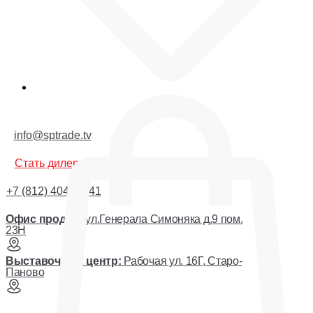
Корзина
info@sptrade.tv
Стать дилером
+7 (812) 404-44-41
Офис продаж:
ул.Генерала Симоняка д.9 пом.
23Н
Выставочный центр:
Рабочая ул. 16Г, Старо-
Паново