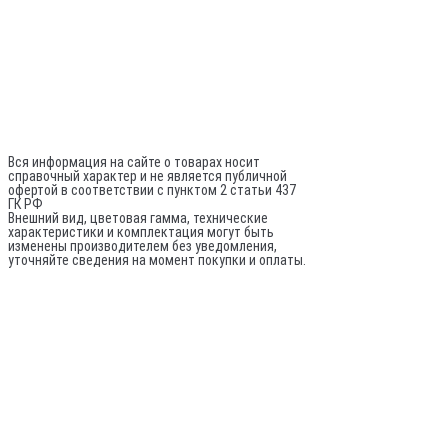
+7 (981) 742-71-72
Director@sptrade.tv
Каталог
ИП Шурыгин А. А.
ИНН: 780524481380
ОГРНИП: 317784700248796
Не является публичной офертой
Вся информация на сайте о товарах носит
справочный характер и не является публичной
офертой в соответствии с пунктом 2 статьи 437
ГК РФ
Внешний вид, цветовая гамма, технические
характеристики и комплектация могут быть
изменены производителем без уведомления,
уточняйте сведения на момент покупки и оплаты.
По вопросам оптовых поставок:
© 2020-
2026
Все права защищены