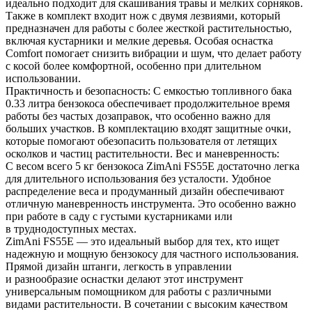
идеально подходит для скашивания травы и мелких сорняков.
Также в комплект входит нож с двумя лезвиями, который
предназначен для работы с более жесткой растительностью,
включая кустарники и мелкие деревья. Особая оснастка
Comfort помогает снизить вибрации и шум, что делает работу
с косой более комфортной, особенно при длительном
использовании.
Практичность и безопасность: С емкостью топливного бака
0.33 литра бензокоса обеспечивает продолжительное время
работы без частых дозаправок, что особенно важно для
больших участков. В комплектацию входят защитные очки,
которые помогают обезопасить пользователя от летящих
осколков и частиц растительности. Вес и маневренность:
С весом всего 5 кг бензокоса ZimAni FS55E достаточно легка
для длительного использования без усталости. Удобное
распределение веса и продуманный дизайн обеспечивают
отличную маневренность инструмента. Это особенно важно
при работе в саду с густыми кустарниками или
в труднодоступных местах.
ZimAni FS55E — это идеальный выбор для тех, кто ищет
надежную и мощную бензокосу для частного использования.
Прямой дизайн штанги, легкость в управлении
и разнообразие оснастки делают этот инструмент
универсальным помощником для работы с различными
видами растительности. В сочетании с высоким качеством