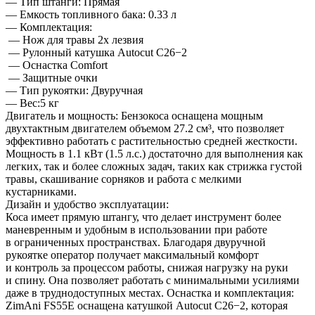
— Тип штанги: Прямая
— Емкость топливного бака: 0.33 л
— Комплектация:
— Нож для травы 2х лезвия
— Рулонный катушка Autocut C26−2
— Оснастка Comfort
— Защитные очки
— Тип рукоятки: Двуручная
— Вес:5 кг
Двигатель и мощность: Бензокоса оснащена мощным
двухтактным двигателем объемом 27.2 см³, что позволяет
эффективно работать с растительностью средней жесткости.
Мощность в 1.1 кВт (1.5 л.с.) достаточно для выполнения как
легких, так и более сложных задач, таких как стрижка густой
травы, скашивание сорняков и работа с мелкими
кустарниками.
Дизайн и удобство эксплуатации:
Коса имеет прямую штангу, что делает инструмент более
маневренным и удобным в использовании при работе
в ограниченных пространствах. Благодаря двуручной
рукоятке оператор получает максимальный комфорт
и контроль за процессом работы, снижая нагрузку на руки
и спину. Она позволяет работать с минимальными усилиями
даже в труднодоступных местах. Оснастка и комплектация:
ZimAni FS55E оснащена катушкой Autocut C26−2, которая