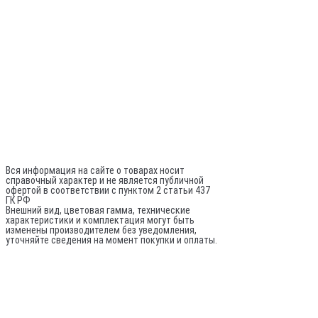
Оплата и доставка
Политика конфиденциальности
Разработка сайта - Белов
+7 (981) 742-71-72
Director@sptrade.tv
Каталог
ИП Шурыгин А. А.
ИНН: 780524481380
ОГРНИП: 317784700248796
Не является публичной офертой
Вся информация на сайте о товарах носит
справочный характер и не является публичной
офертой в соответствии с пунктом 2 статьи 437
ГК РФ
Внешний вид, цветовая гамма, технические
характеристики и комплектация могут быть
изменены производителем без уведомления,
уточняйте сведения на момент покупки и оплаты.
По вопросам оптовых поставок:
© 2020-
2026
Все права защищены