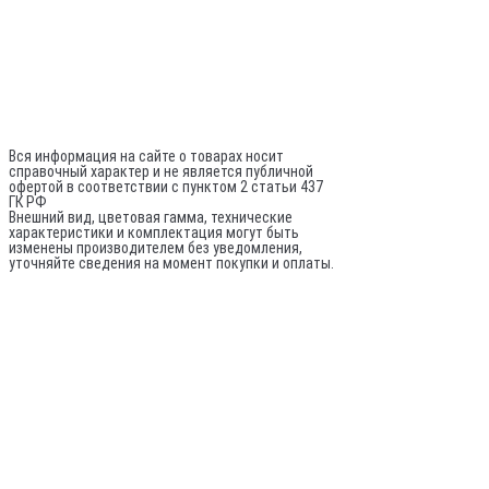
Director@sptrade.tv
Каталог
ИП Шурыгин А. А.
ИНН: 780524481380
ОГРНИП: 317784700248796
Не является публичной офертой
Вся информация на сайте о товарах носит
справочный характер и не является публичной
офертой в соответствии с пунктом 2 статьи 437
ГК РФ
Внешний вид, цветовая гамма, технические
характеристики и комплектация могут быть
изменены производителем без уведомления,
уточняйте сведения на момент покупки и оплаты.
По вопросам оптовых поставок:
© 2020-
2026
Все права защищены