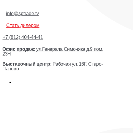
info@sptrade.tv
Стать дилером
+7 (812) 404-44-41
Офис продаж:
ул.Генерала Симоняка д.9 пом.
23Н
Выставочный центр:
Рабочая ул. 16Г, Старо-
Паново