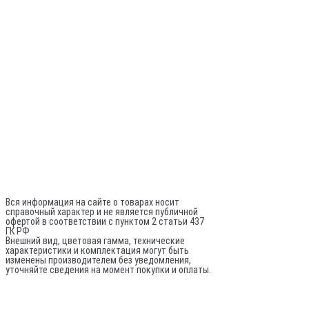
Контакты
Сервис
Оплата и доставка
Политика конфиденциальности
Разработка сайта - Белов
+7 (981) 742-71-72
Director@sptrade.tv
Каталог
ИП Шурыгин А. А.
ИНН: 780524481380
ОГРНИП: 317784700248796
Не является публичной офертой
Вся информация на сайте о товарах носит
справочный характер и не является публичной
офертой в соответствии с пунктом 2 статьи 437
ГК РФ
Внешний вид, цветовая гамма, технические
характеристики и комплектация могут быть
изменены производителем без уведомления,
уточняйте сведения на момент покупки и оплаты.
По вопросам оптовых поставок:
© 2020-
2026
Все права защищены