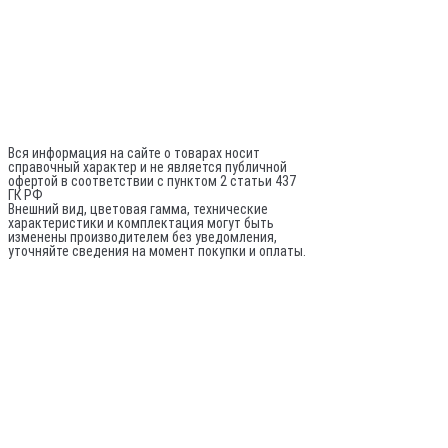
+7 (981) 742-71-72
Director@sptrade.tv
Каталог
ИП Шурыгин А. А.
ИНН: 780524481380
ОГРНИП: 317784700248796
Не является публичной офертой
Вся информация на сайте о товарах носит
справочный характер и не является публичной
офертой в соответствии с пунктом 2 статьи 437
ГК РФ
Внешний вид, цветовая гамма, технические
характеристики и комплектация могут быть
изменены производителем без уведомления,
уточняйте сведения на момент покупки и оплаты.
По вопросам оптовых поставок:
© 2020-
2026
Все права защищены