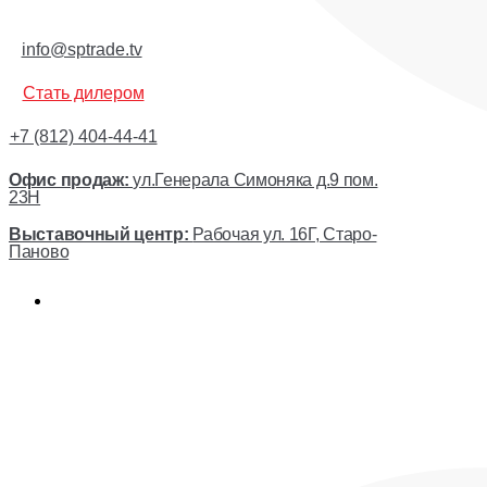
info@sptrade.tv
Стать дилером
+7 (812) 404-44-41
Офис продаж:
ул.Генерала Симоняка д.9 пом.
23Н
Выставочный центр:
Рабочая ул. 16Г, Старо-
Паново