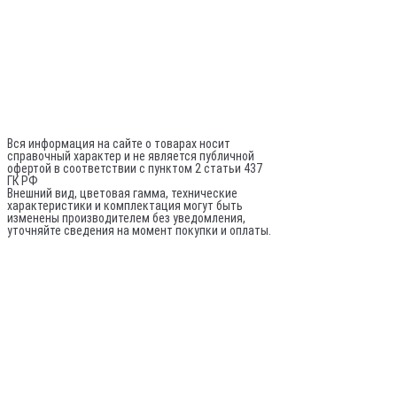
+7 (981) 742-71-72
Director@sptrade.tv
Каталог
ИП Шурыгин А. А.
ИНН: 780524481380
ОГРНИП: 317784700248796
Не является публичной офертой
Вся информация на сайте о товарах носит
справочный характер и не является публичной
офертой в соответствии с пунктом 2 статьи 437
ГК РФ
Внешний вид, цветовая гамма, технические
характеристики и комплектация могут быть
изменены производителем без уведомления,
уточняйте сведения на момент покупки и оплаты.
По вопросам оптовых поставок:
© 2020-
2026
Все права защищены