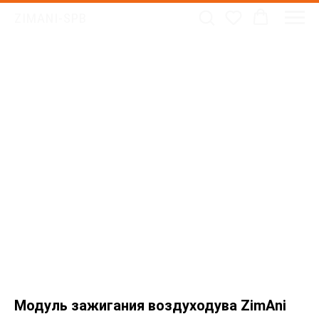
ZIMANI-SPB
Модуль зажигания воздуходува ZimAni