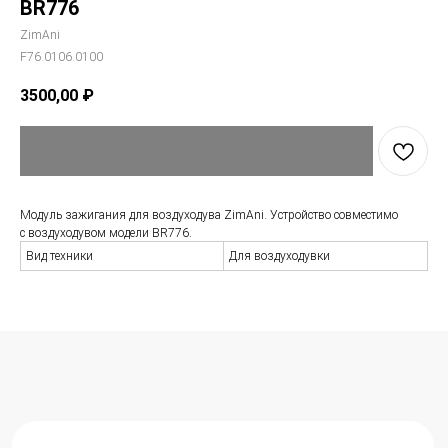
BR776
ZimAni
F76.0106.0100
3500,00
₽
Модуль зажигания для воздуходува Zi mAni. Устройство совместимо
с воздуходувом модели BR776.
Вид техники
Для воздуходувки
Остались вопросы?
Свяжитесь с нами
Ваше имя