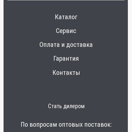
Политика конфиденциальности
Разработка сайта - Белов
© 2020-
2026
Все права защищены
Не является публичной офертой
ИП Шурыгин А. А.
ИНН: 780524481380
ОГРНИП: 317784700248796
Внешний вид, цветовая гамма, технические
характеристики и комплектация могут быть
изменены производителем без уведомления,