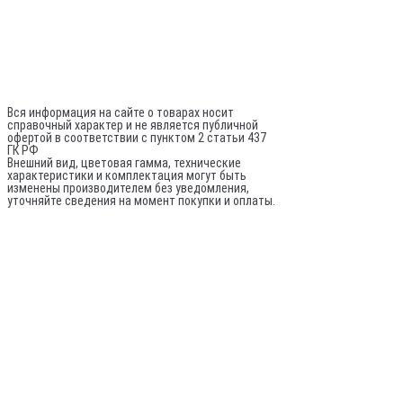
Каталог
ИП Шурыгин А. А.
ИНН: 780524481380
ОГРНИП: 317784700248796
Не является публичной офертой
Вся информация на сайте о товарах носит
справочный характер и не является публичной
офертой в соответствии с пунктом 2 статьи 437
ГК РФ
Внешний вид, цветовая гамма, технические
характеристики и комплектация могут быть
изменены производителем без уведомления,
уточняйте сведения на момент покупки и оплаты.
По вопросам оптовых поставок:
© 2020-
2026
Все права защищены