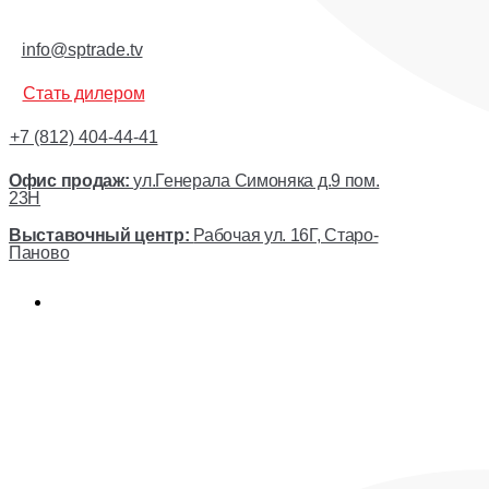
info@sptrade.tv
Стать дилером
+7 (812) 404-44-41
Офис продаж:
ул.Генерала Симоняка д.9 пом.
23Н
Выставочный центр:
Рабочая ул. 16Г, Старо-
Паново