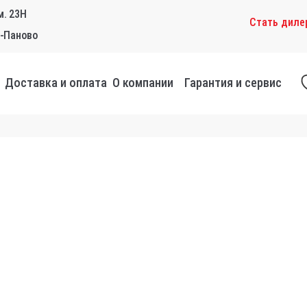
м. 23Н
0
Стать диле
омпании
Гарантия и сервис
о-Паново
Доставка и оплата
О компании
Гарантия и сервис
а и оплата
О компании
Гарантия