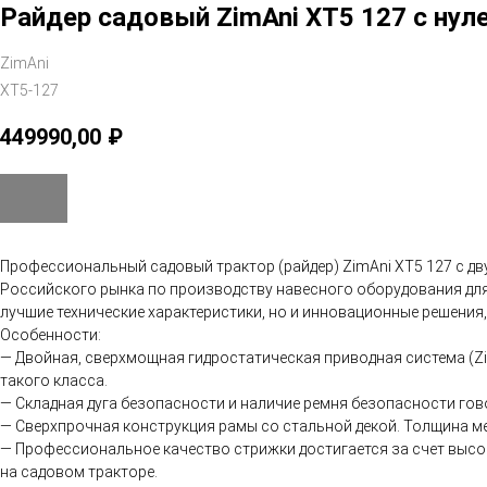
Райдер садовый ZimAni XT5 127 с ну
ZimAni
XT5-127
449990,00
₽
Профессиональный садовый трактор (райдер) ZimAni XT5 127 с дву
Российского рынка по производству навесного оборудования для 
лучшие технические характеристики, но и инновационные решения,
Особенности:
— Двойная, сверхмощная гидростатическая приводная система (Z
такого класса.
— Складная дуга безопасности и наличие ремня безопасности го
— Сверхпрочная конструкция рамы со стальной декой. Толщина ме
— Профессиональное качество стрижки достигается за счет высо
на садовом тракторе.