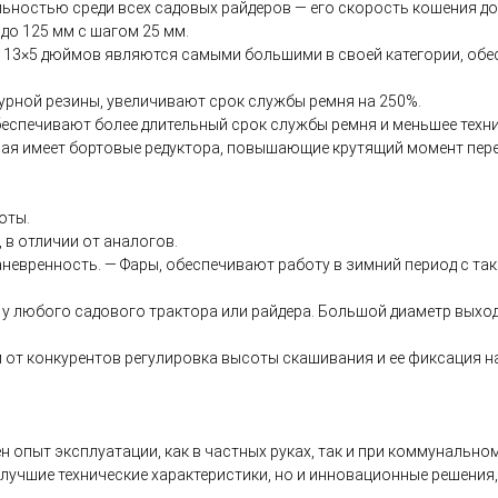
льностью среди всех садовых райдеров — его скорость кошения до
до 125 мм с шагом 25 мм.
 13×5 дюймов являются самыми большими в своей категории, обе
рной резины, увеличивают срок службы ремня на 250%.
беспечивают более длительный срок службы ремня и меньшее техн
рая имеет бортовые редуктора, повышающие крутящий момент пер
оты.
 в отличии от аналогов.
невренность. — Фары, обеспечивают работу в зимний период с та
м у любого садового трактора или райдера. Большой диаметр вых
 от конкурентов регулировка высоты скашивания и ее фиксация на
н опыт эксплуатации, как в частных руках, так и при коммунальн
о лучшие технические характеристики, но и инновационные решени