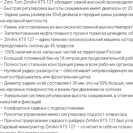
— Zero Turn ZimAni XT5 127 обладает самой высокой производите
— Быстрая регулировка высоты скашивания имеет диапазон от 25 
— Задние шины размером 20×8 дюймов и передние шины размером
на неровной местности.
— Ремни, изготовленные из высококачественной высокотемперату
— Запатентованная муфта плавного пуска и тормоза шпинделя, о
— ZimAni XT5 127 — единственная газонокосильная машина, кото
преодолевать склоны до 45 градусов.
— 100% наличие всех запасных частей на территории России.
— Большой топливный бак на 18 литров для продолжительной раб
— Полностью стальная конструкция рамы и всех рабочих органов,
— Нулевой радиус разворота — обеспечивает непревзойденную ма
снегоотбрасыватель или фронтальная щетка.
— Диаметр задних осей составляют 30 мм -это на 50% больше, че
на неровных поверхностях и важен при движении на склонах.
— Уникальная система регулировки высоты скашивания, в отличии
нажатий и фиксаций.
— Комфортное сиденье с подлокотниками.
— Рукоятки управления имеют регулировку под рост оператора.
— При конструировании садового райдера ZimAni XT5 127 был учте
Садовый минитрактор ZimAni XT5 127 — сочетает в себе не тольк