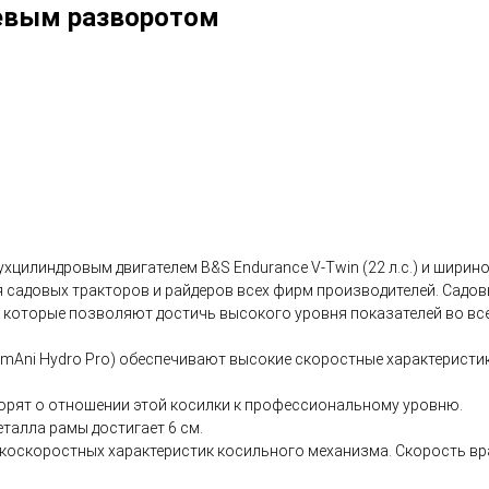
левым разворотом
хцилиндровым двигателем B&S Endurance V-Twin (22 л.с.) и ширин
садовых тракторов и райдеров всех фирм производителей. Садовы
 которые позволяют достичь высокого уровня показателей во всем
imAni Hydro Pro) обеспечивают высокие скоростные характеристи
ворят о отношении этой косилки к профессиональному уровню.
талла рамы достигает 6 см.
коскоростных характеристик косильного механизма. Скорость вра