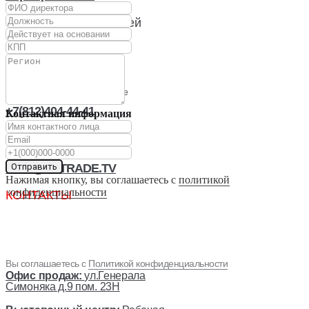
Отдел запасных частей
Сервисная служба
гарантийное, постгарантийное
обслуживание
+7(812)404-44-41
Контактная информация
Отдел продаж
INFO@SPTRADE.TV
Отправить
Нажимая кнопку, вы соглашаетесь с
политикой
конфиденциальности
КОНТАКТЫ
Вы соглашаетесь с
Политикой конфиденциальности
Офис продаж:
ул.Генерала
Симоняка д.9 пом. 23Н