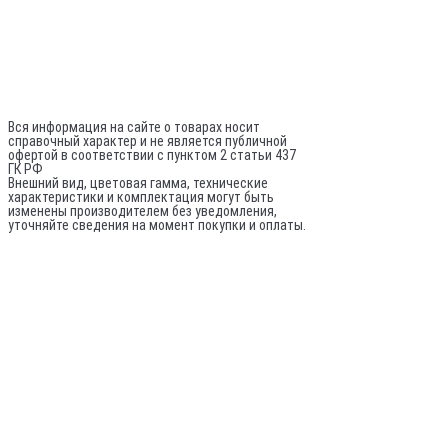
Director@sptrade.tv
Каталог
ИП Шурыгин А. А.
ИНН: 780524481380
ОГРНИП: 317784700248796
Не является публичной офертой
Вся информация на сайте о товарах носит
справочный характер и не является публичной
офертой в соответствии с пунктом 2 статьи 437
ГК РФ
Внешний вид, цветовая гамма, технические
характеристики и комплектация могут быть
изменены производителем без уведомления,
уточняйте сведения на момент покупки и оплаты.
По вопросам оптовых поставок:
© 2020-
2026
Все права защищены