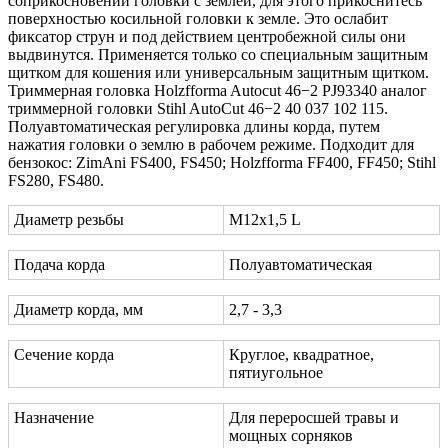
соприкосновении головки с землей, для этого прикоснитесь
поверхностью косильной головки к земле. Это ослабит
фиксатор струн и под действием центробежной силы они
выдвинутся. Применяется только со специальным защитным
щитком для кошения или универсальным защитным щитком.
Триммерная головка Holzfforma Autocut 46−2 PJ93340 аналог
триммерной головки Stihl AutoCut 46−2 40 037 102 115.
Полуавтоматическая регулировка длины корда, путем
нажатия головки о землю в рабочем режиме. Подходит для
бензокос: ZimAni FS400, FS450; Holzfforma FF400, FF450; Stihl
FS280, FS480.
Диаметр резьбы
М12х1,5 L
Подача корда
Полуавтоматическая
Диаметр корда, мм
2,7 - 3,3
Сечение корда
Круглое, квадратное,
пятиугольное
Назначение
Для переросшей травы и
мощных сорняков