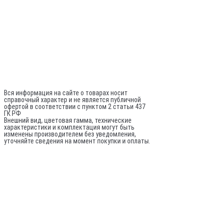
Разработка сайта - Белов
+7 (981) 742-71-72
Director@sptrade.tv
Каталог
ИП Шурыгин А. А.
ИНН: 780524481380
ОГРНИП: 317784700248796
Не является публичной офертой
Вся информация на сайте о товарах носит
справочный характер и не является публичной
офертой в соответствии с пунктом 2 статьи 437
ГК РФ
Внешний вид, цветовая гамма, технические
характеристики и комплектация могут быть
изменены производителем без уведомления,
уточняйте сведения на момент покупки и оплаты.
По вопросам оптовых поставок:
© 2020-
2026
Все права защищены